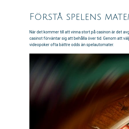
Förstå spelens mate
När det kommer till att vinna stort på casinon är det 
casinot förväntar sig att behålla över tid. Genom att v
videopoker ofta bättre odds än spelautomater.