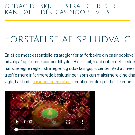
OPDAG DE SKJULTE STRATEGIER DER
KAN LØFTE DIN CASINOOPLEVELSE
Forståelse af spiludvalg
En af de mest essentielle strategier for at forbedre din casinooplevel
udvalg af spil, som kasinoer tilbyder. Hvert spil, hvad enten det er slots,
har sine egne regler, strategier og udbetalingsprocenter. Ved at invest
træffe mere informerede beslutninger, som kan maksimere dine chanc
vigtigt at finde
casinoer uden rofus
, der tilbyder de spil, du elsker beds