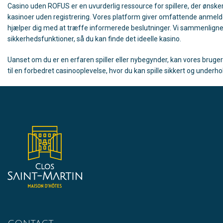
Casino uden ROFUS er en uvurderlig ressource for spillere, der ønsker
kasinoer uden registrering. Vores platform giver omfattende anmelde
hjælper dig med at træffe informerede beslutninger. Vi sammenligne
sikkerhedsfunktioner, så du kan finde det ideelle kasino.
Uanset om du er en erfaren spiller eller nybegynder, kan vores brug
til en forbedret casinooplevelse, hvor du kan spille sikkert og underh