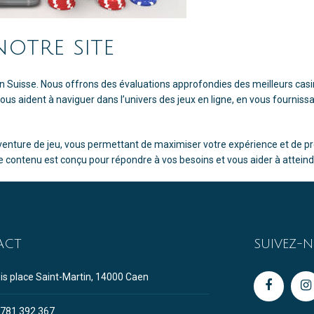
notre site
n Suisse. Nous offrons des évaluations approfondies des meilleurs casino
vous aident à naviguer dans l’univers des jeux en ligne, en vous fourniss
ture de jeu, vous permettant de maximiser votre expérience et de pre
e contenu est conçu pour répondre à vos besoins et vous aider à atteindr
ACT
SUIVEZ-
is place Saint-Martin, 14000 Caen
 781 392 367