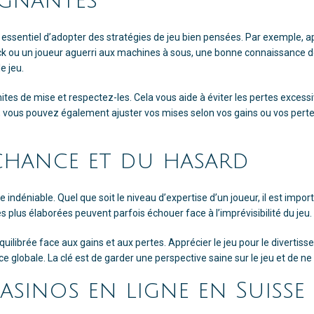
agnantes
 essentiel d’adopter des stratégies de jeu bien pensées. Par exemple, a
k ou un joueur aguerri aux machines à sous, une bonne connaissance des
e jeu.
ites de mise et respectez-les. Cela vous aide à éviter les pertes excessive
 vous pouvez également ajuster vos mises selon vos gains ou vos pert
 chance et du hasard
 indéniable. Quel que soit le niveau d’expertise d’un joueur, il est imp
s plus élaborées peuvent parfois échouer face à l’imprévisibilité du jeu.
quilibrée face aux gains et aux pertes. Apprécier le jeu pour le divertiss
ce globale. La clé est de garder une perspective saine sur le jeu et de ne
asinos en ligne en Suisse