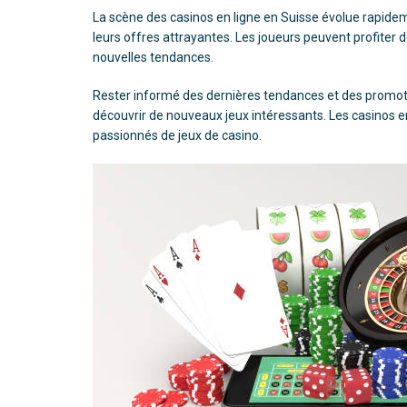
La scène des casinos en ligne en Suisse évolue rapideme
leurs offres attrayantes. Les joueurs peuvent profiter 
nouvelles tendances.
Rester informé des dernières tendances et des promotio
découvrir de nouveaux jeux intéressants. Les casinos en 
passionnés de jeux de casino.