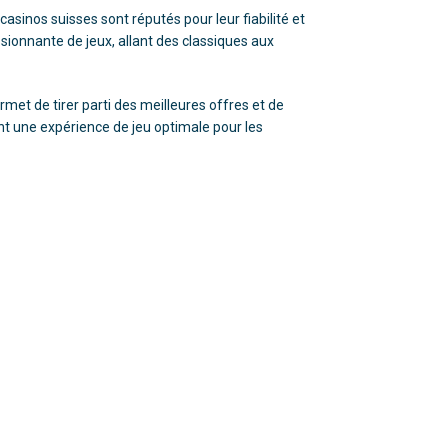
sinos suisses sont réputés pour leur fiabilité et
sionnante de jeux, allant des classiques aux
et de tirer parti des meilleures offres et de
ent une expérience de jeu optimale pour les