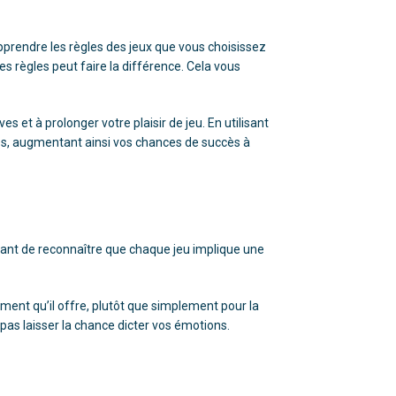
pprendre les règles des jeux que vous choisissez
 règles peut faire la différence. Cela vous
s et à prolonger votre plaisir de jeu. En utilisant
es, augmentant ainsi vos chances de succès à
ortant de reconnaître que chaque jeu implique une
ement qu’il offre, plutôt que simplement pour la
 pas laisser la chance dicter vos émotions.