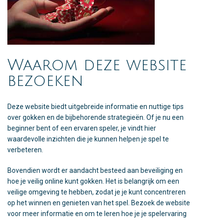
Waarom deze website
bezoeken
Deze website biedt uitgebreide informatie en nuttige tips
over gokken en de bijbehorende strategieën. Of je nu een
beginner bent of een ervaren speler, je vindt hier
waardevolle inzichten die je kunnen helpen je spel te
verbeteren.
Bovendien wordt er aandacht besteed aan beveiliging en
hoe je veilig online kunt gokken. Het is belangrijk om een
veilige omgeving te hebben, zodat je je kunt concentreren
op het winnen en genieten van het spel. Bezoek de website
voor meer informatie en om te leren hoe je je spelervaring