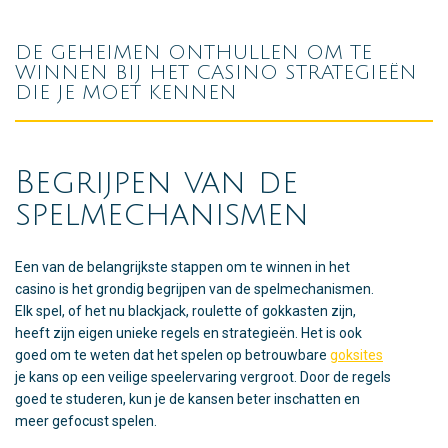
DE GEHEIMEN ONTHULLEN OM TE
WINNEN BIJ HET CASINO STRATEGIEËN
DIE JE MOET KENNEN
Begrijpen van de
spelmechanismen
Een van de belangrijkste stappen om te winnen in het
casino is het grondig begrijpen van de spelmechanismen.
Elk spel, of het nu blackjack, roulette of gokkasten zijn,
heeft zijn eigen unieke regels en strategieën. Het is ook
goed om te weten dat het spelen op betrouwbare
goksites
je kans op een veilige speelervaring vergroot. Door de regels
goed te studeren, kun je de kansen beter inschatten en
meer gefocust spelen.