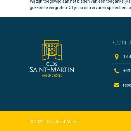
Wij zijn toegewijd aan het bieden van een toegankelij
gokken te vergroten. Of je nu een ervaren speler bent o
CONT
18 B
+33
res
© 2022 - Clos Saint-Martin