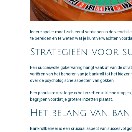
Iedere speler moet zich eerst verdiepen in de verschillen
te bereiden en te weten wat je kunt verwachten voordat
Strategieën voor s
Een succesvolle gokervaring hangt vaak af van de strate
variëren van het beheren van je bankroll tot het kiezen
over de psychologische aspecten van gokken.
Een populaire strategie is het inzetten in kleine stapje
begrijpen voordat je grotere inzetten plaatst.
Het belang van ban
Bankrollbeheer is een cruciaal aspect van succesvol gok