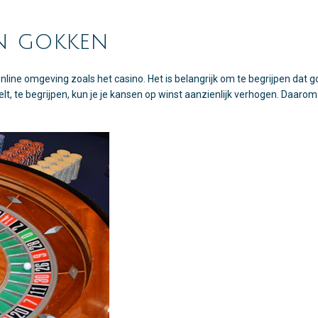
an gokken
nline omgeving zoals het casino. Het is belangrijk om te begrijpen dat 
eelt, te begrijpen, kun je je kansen op winst aanzienlijk verhogen. Daaro