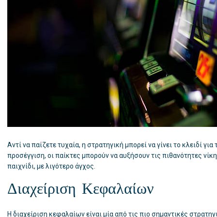
Αντί να παίζετε τυχαία, η στρατηγική μπορεί να γίνει το κλειδί γι
προσέγγιση, οι παίκτες μπορούν να αυξήσουν τις πιθανότητες νίκ
παιχνίδι, με λιγότερο άγχος.
Διαχείριση Κεφαλαίων
Η διαχείριση κεφαλαίων είναι μία από τις πιο σημαντικές στρατηγι