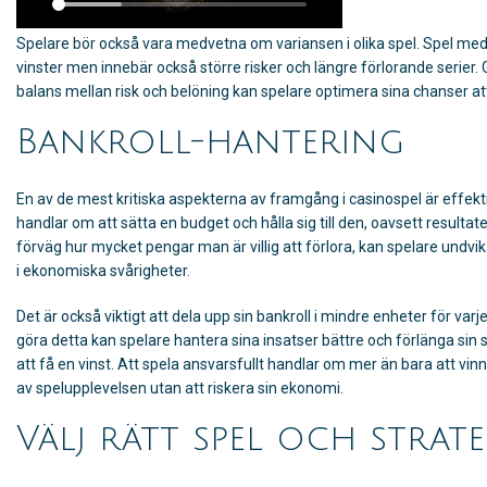
Spelare bör också vara medvetna om variansen i olika spel. Spel med
vinster men innebär också större risker och längre förlorande serier.
balans mellan risk och belöning kan spelare optimera sina chanser at
Bankroll-hantering
En av de mest kritiska aspekterna av framgång i casinospel är effekti
handlar om att sätta en budget och hålla sig till den, oavsett result
förväg hur mycket pengar man är villig att förlora, kan spelare undv
i ekonomiska svårigheter.
Det är också viktigt att dela upp sin bankroll i mindre enheter för var
göra detta kan spelare hantera sina insatser bättre och förlänga sin s
att få en vinst. Att spela ansvarsfullt handlar om mer än bara att vin
av spelupplevelsen utan att riskera sin ekonomi.
Välj rätt spel och strate